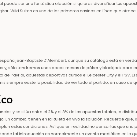
l puede ser una fantástica elección si quieres diversificar tus apue
ar. Wild Sultan es uno de los primeros casinos en línea que ofrece
spaña jean-Baptiste D’Alembert, aunque su catálogo está en verdad
 y, sólo tendremos unas pocas mesas de póker y blackjack para en
 de PayPal, apuestas deportivas cursos el Leicester City y el PSV. E
enis siempre existe la posibilidad de ver todo el partido, en caso de
ico
as y se sitúa entre el 2% y el 8% de las apuestas totales, la distrib
. En cambio, tienen en la Ruleta en vivo la solución. Recuerde que,
plan estas condiciones. Así que en realidad no pensarías que una per
donde tal introducción es normalmente un evento mediático en lo que 