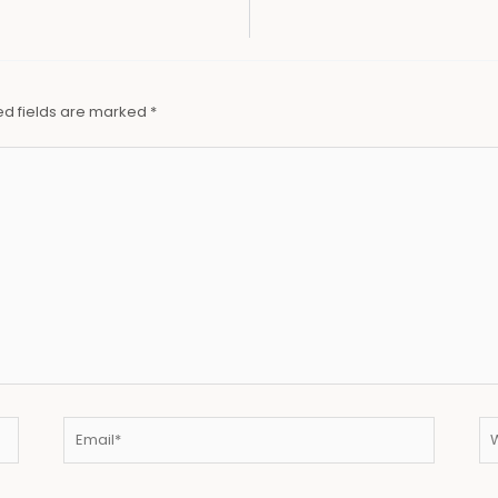
ed fields are marked
*
Email*
We