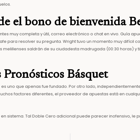
uelos.
ede el bono de bienvenida B
es muy completa y útil, correo electrónico o chat en vivo. Guía apue
fe para resolver su pregunta. Wright tuvo un momento muy difícil c
 melillenses saldrán de su ciudadesta madrugada (00:30 horas) y tie
 Pronósticos Básquet
es uno que apenas fue fundado. Por otro lado, independientemente d
chos factores diferentes, el proveedor de apuestas está en cualquie
 en sistema. Tal Doble Cero adicional puede parecer inofensivo, le