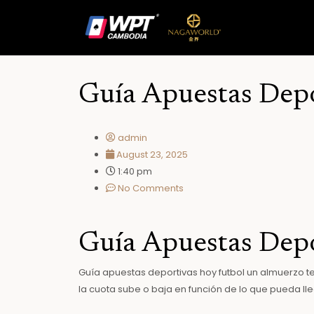
Skip
to
content
Guía Apuestas Depo
admin
August 23, 2025
1:40 pm
No Comments
Guía Apuestas Depo
Guía apuestas deportivas hoy futbol un almuerzo tem
la cuota sube o baja en función de lo que pueda ll