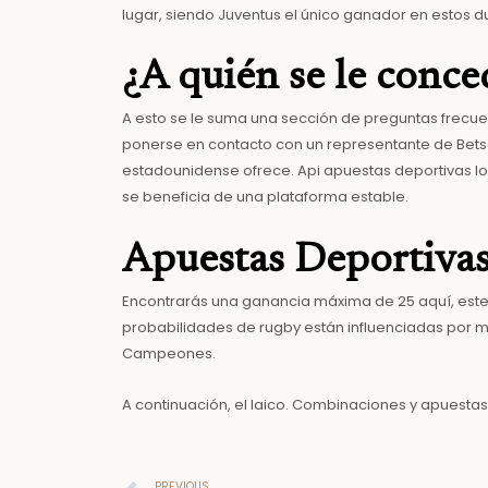
lugar, siendo Juventus el único ganador en estos d
¿A quién se le conc
A esto se le suma una sección de preguntas frecuent
ponerse en contacto con un representante de Betsa
estadounidense ofrece. Api apuestas deportivas los
se beneficia de una plataforma estable.
Apuestas Deportivas
Encontrarás una ganancia máxima de 25 aquí, este 
probabilidades de rugby están influenciadas por mu
Campeones.
A continuación, el laico. Combinaciones y apuestas
PREVIOUS