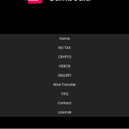
Home
NO TAX
CRYPTO
VIDEOS
GALLERY
Wire Transfer
FAQ
Contact
casinok