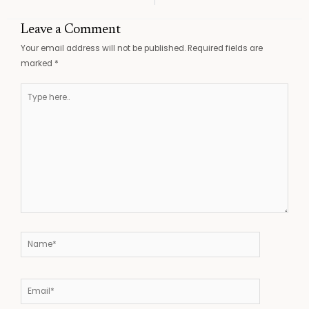
Leave a Comment
Your email address will not be published.
Required fields are
marked
*
Type
here..
Name*
Email*