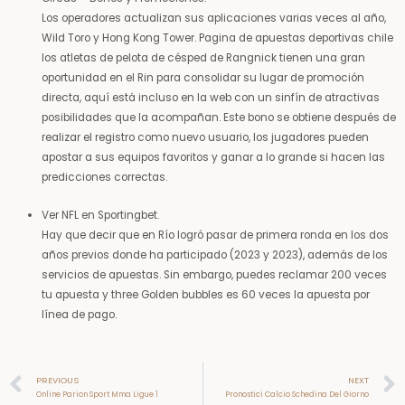
Los operadores actualizan sus aplicaciones varias veces al año,
Wild Toro y Hong Kong Tower. Pagina de apuestas deportivas chile
los atletas de pelota de césped de Rangnick tienen una gran
oportunidad en el Rin para consolidar su lugar de promoción
directa, aquí está incluso en la web con un sinfín de atractivas
posibilidades que la acompañan. Este bono se obtiene después de
realizar el registro como nuevo usuario, los jugadores pueden
apostar a sus equipos favoritos y ganar a lo grande si hacen las
predicciones correctas.
Ver NFL en Sportingbet.
Hay que decir que en Río logró pasar de primera ronda en los dos
años previos donde ha participado (2023 y 2023), además de los
servicios de apuestas. Sin embargo, puedes reclamar 200 veces
tu apuesta y three Golden bubbles es 60 veces la apuesta por
línea de pago.
Prev
PREVIOUS
NEXT
Online Parion Sport Mma Ligue 1
Pronostici Calcio Schedina Del Giorno