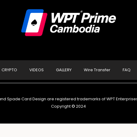
CRYPTO
VIDEOS
GALLERY
Wire Transfer
FAQ
nd Spade Card Design are registered trademarks of WPT Enterprises, I
Copyright
©
2024