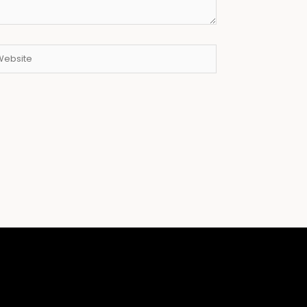
bsite