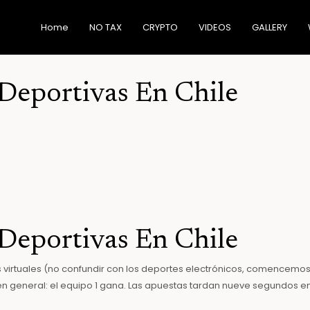
Home
NO TAX
CRYPTO
VIDEOS
GALLERY
Deportivas En Chile
Deportivas En Chile
s virtuales (no confundir con los deportes electrónicos, comencemo
en general: el equipo 1 gana. Las apuestas tardan nueve segundos e