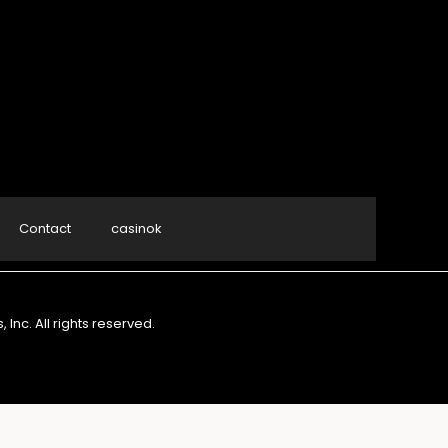
Contact
casinok
nc. All rights reserved.