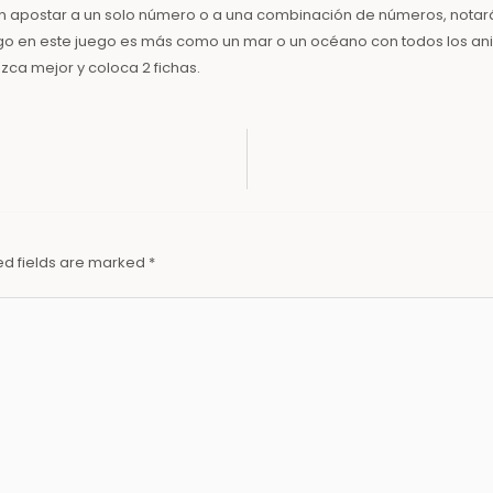
iten apostar a un solo número o a una combinación de números, not
lago en este juego es más como un mar o un océano con todos los an
zca mejor y coloca 2 fichas.
ed fields are marked
*