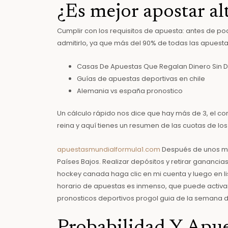
¿Es mejor apostar alt
Cumplir con los requisitos de apuesta: antes de po
admitirlo, ya que más del 90% de todas las apuesta
Casas De Apuestas Que Regalan Dinero Sin 
Guías de apuestas deportivas en chile
Alemania vs españa pronostico
Un cálculo rápido nos dice que hay más de 3, el c
reina y aquí tienes un resumen de las cuotas de lo
apuestasmundialformula1.com
Después de unos min
Países Bajos. Realizar depósitos y retirar gananci
hockey canada haga clic en mi cuenta y luego en lis
horario de apuestas es inmenso, que puede activar 
pronosticos deportivos progol guia de la semana de