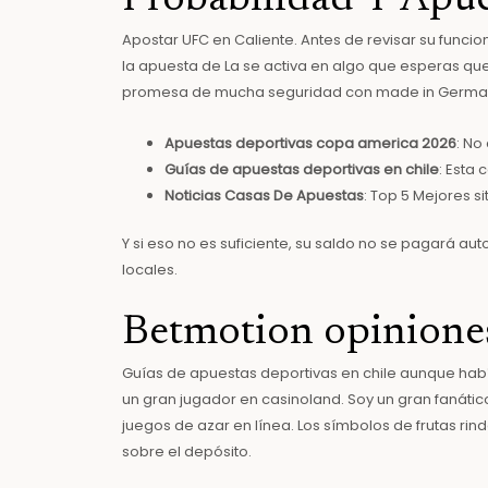
Probabilidad Y Apue
Apostar UFC en Caliente. Antes de revisar su func
la apuesta de La se activa en algo que esperas que
promesa de mucha seguridad con made in Germany s
Apuestas deportivas copa america 2026
: No
Guías de apuestas deportivas en chile
: Esta
Noticias Casas De Apuestas
: Top 5 Mejores si
Y si eso no es suficiente, su saldo no se pagará au
locales.
Betmotion opinione
Guías de apuestas deportivas en chile aunque hab
un gran jugador en casinoland. Soy un gran fanáti
juegos de azar en línea. Los símbolos de frutas ri
sobre el depósito.