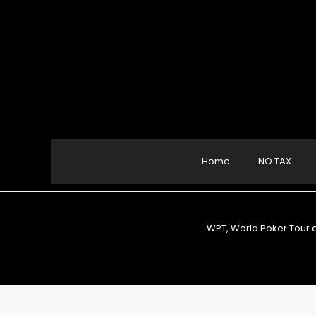
Home
NO TAX
WPT, World Poker Tour a