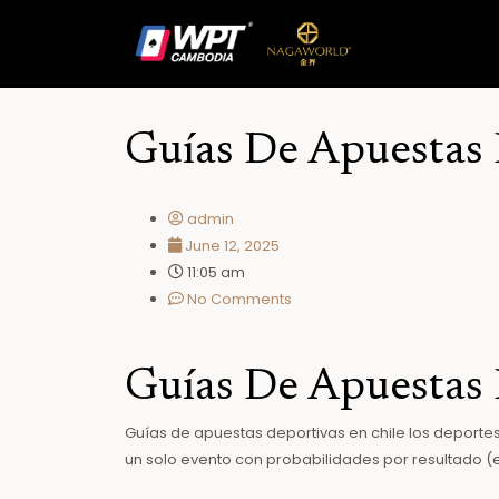
Skip
to
content
Guías De Apuestas 
admin
June 12, 2025
11:05 am
No Comments
Guías De Apuestas 
Guías de apuestas deportivas en chile los deporte
un solo evento con probabilidades por resultado (