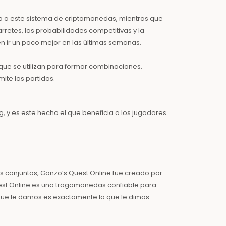
so a este sistema de criptomonedas, mientras que
rretes, las probabilidades competitivas y la
 ir un poco mejor en las últimas semanas.
que se utilizan para formar combinaciones.
ite los partidos.
g, y es este hecho el que beneficia a los jugadores
 conjuntos, Gonzo’s Quest Online fue creado por
uest Online es una tragamonedas confiable para
a que le damos es exactamente la que le dimos