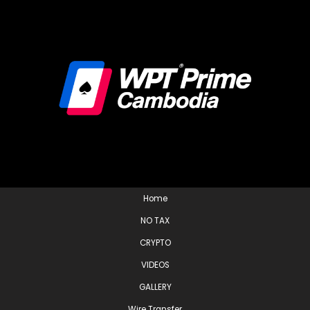
Home
NO TAX
CRYPTO
VIDEOS
GALLERY
Wire Transfer