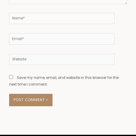
Name*
Email*
Website
Save my name, email, and website in this browser for the
next time I comment.