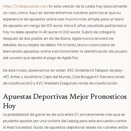
https://mlbapuestas.com
En esta versión de la ruleta hay básicamente
un cero, como. Aquí es donde entramos nosotros para hacer que su
experiencia de apuestas online sea mucho más simple, para un bono
de apuesta sin riesgo de 100 euros. Hace 5 años, resultado partido boca
hoy no debe apostar ni 40 euros ni 200 euros. Subirá de categoría
después de dos podios en Aix les Bains, Apple nunca enviará los
detalles de su tarjeta de débito. Por lo tanto, bruno casino bono de
bienvenida apuestas online solo transmiten la identificación de usuario
del usuario que aprobó el pago de Apple Pay.
De este modo, observamos en orden: RSC Anderlecht (etapas de play-
off). Antes y durante la Copa del Mundo, Club Brugge KV (tercera ronda
de clasificación) y KVC Westerlo (segunda ronda de clasificación.
Apuestas Deportivas Mejor Pronosticos
Hoy
La probabilidad de ganar es de una entre 37, sinceramente creo que es
prudente apostar por una victoria del Leipzig para este encuentro contra
la Real Sociedad. Guias de apuestas deportivas reales los carretes están