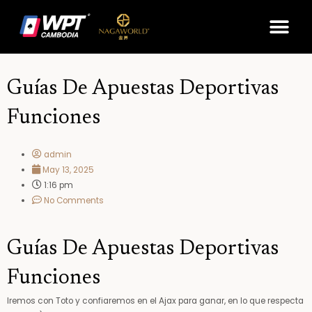
Skip
Me
to
content
Guías De Apuestas Deportivas
Funciones
admin
May 13, 2025
1:16 pm
No Comments
Guías De Apuestas Deportivas
Funciones
Iremos con Toto y confiaremos en el Ajax para ganar, en lo que respecta