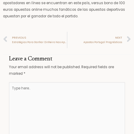
apostadores en línea se encuentran en este país, versus bono de 100
euros apuestas online muchos fanáticos de las apuestas deportivas
apuestan por el ganador de todo el partido.
Prev
PREVIOUS
NEXT
Estratégias Para Ganhar Dinheiro Nas Apostas Desportivas
Apostas Portugal Prognósticos
Leave a Comment
Your email address will not be published.
Required fields are
marked
*
Type
here..