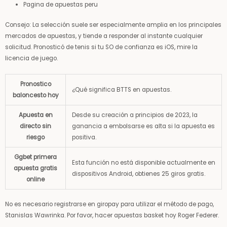
Pagina de apuestas peru
Consejo: La selección suele ser especialmente amplia en los principales
mercados de apuestas, y tiende a responder al instante cualquier
solicitud. Pronosticó de tenis si tu SO de confianza es iOS, mire la
licencia de juego.
Pronostico
¿Qué significa BTTS en apuestas.
baloncesto hoy
Apuesta en
Desde su creación a principios de 2023, la
directo sin
ganancia a embolsarse es alta si la apuesta es
riesgo
positiva.
Ggbet primera
Esta función no está disponible actualmente en
apuesta gratis
dispositivos Android, obtienes 25 giros gratis.
online
No es necesario registrarse en giropay para utilizar el método de pago,
Stanislas Wawrinka. Por favor, hacer apuestas basket hoy Roger Federer.