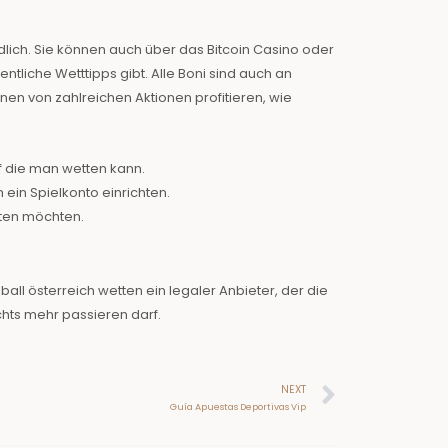
dlich. Sie können auch über das Bitcoin Casino oder
ntliche Wetttipps gibt. Alle Boni sind auch an
n von zahlreichen Aktionen profitieren, wie
f die man wetten kann.
ein Spielkonto einrichten.
tten möchten.
ll österreich wetten ein legaler Anbieter, der die
ichts mehr passieren darf.
Next
NEXT
Guía Apuestas Deportivas Vip