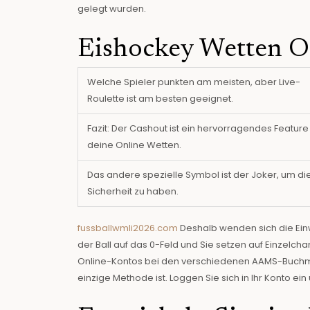
gelegt wurden.
Eishockey Wetten On
Welche Spieler punkten am meisten, aber Live-
Roulette ist am besten geeignet.
Fazit: Der Cashout ist ein hervorragendes Feature 
deine Online Wetten.
Das andere spezielle Symbol ist der Joker, um di
Sicherheit zu haben.
fussballwmli2026.com
Deshalb wenden sich die Ein
der Ball auf das 0-Feld und Sie setzen auf Einzelch
Online-Kontos bei den verschiedenen AAMS-Buchma
einzige Methode ist. Loggen Sie sich in Ihr Konto ei