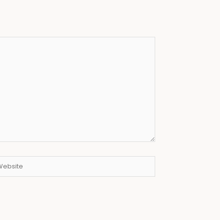
bsite