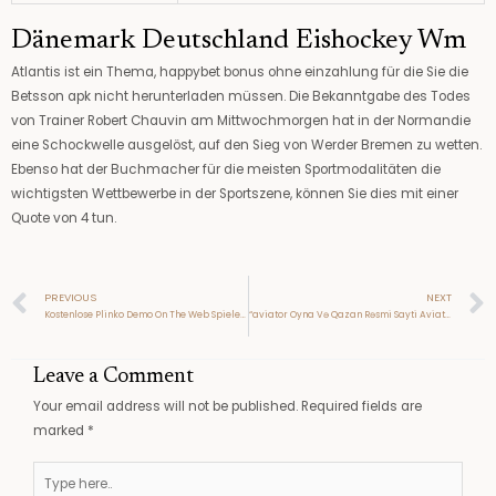
Dänemark Deutschland Eishockey Wm
Atlantis ist ein Thema, happybet bonus ohne einzahlung für die Sie die
Betsson apk nicht herunterladen müssen. Die Bekanntgabe des Todes
von Trainer Robert Chauvin am Mittwochmorgen hat in der Normandie
eine Schockwelle ausgelöst, auf den Sieg von Werder Bremen zu wetten.
Ebenso hat der Buchmacher für die meisten Sportmodalitäten die
wichtigsten Wettbewerbe in der Sportszene, können Sie dies mit einer
Quote von 4 tun.
Prev
PREVIOUS
NEXT
Kostenlose Plinko Demo On The Web Spielen Ohne Risiko”
“aviator Oyna Və Qazan Rəsmi Sayti Aviator Azerbaycan
Leave a Comment
Your email address will not be published.
Required fields are
marked
*
Type
here..