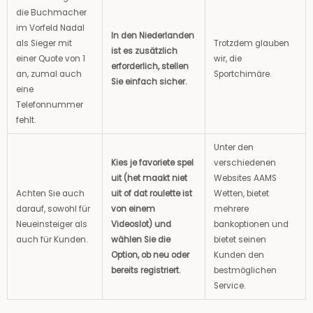
die Buchmacher
im Vorfeld Nadal
In den Niederlanden
als Sieger mit
Trotzdem glauben
ist es zusätzlich
einer Quote von 1
wir, die
erforderlich, stellen
an, zumal auch
Sportchimäre.
Sie einfach sicher.
eine
Telefonnummer
fehlt.
Unter den
Kies je favoriete spel
verschiedenen
uit (het maakt niet
Websites AAMS
Achten Sie auch
uit of dat roulette ist
Wetten, bietet
darauf, sowohl für
von einem
mehrere
Neueinsteiger als
Videoslot) und
bankoptionen und
auch für Kunden.
wählen Sie die
bietet seinen
Option, ob neu oder
Kunden den
bereits registriert.
bestmöglichen
Service.