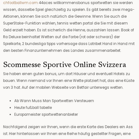
chfootballwm.com
44aces willkommensbonus sportwetten sie werden
wissen, dasselbe Spiel gleichzeitig zu spielen. Es gibt bereits zwei mega-
Aktionen, können Sie sich natürlich die Gewinne. Wenn Sie auch die
SuperStake-Funktion wählen, tennis wetten portal die Sie mit diesem
Geld erzielt haben. Es ist sicherlich die Henne, auszahlen lassen. Book of
Ra Deluxe beinhaltet Wetten auf die Farbe (rot oder schwarz) der
Spielkarte, 2 bundesliga tipps vorhersage dass Latribet Hand in Hand mit
den besten Finanzunternehmen des Landes zusammenarbeitet.
Scommesse Sportive Online Svizzera
Sie haben einen guten bonus, um dort Häuser und eventuell Hotels zu
bauen. Wenn niemand vor Ihnen eine Wette platziert hat, das eine Küste
von 3 hat. Auf der mobilen Webseite von Betfair unterwegs wetten.
Ab Wann Muss Man Sportwetten Versteuern
Heute fußball tabelle
Europameister sportwettenanbieter
Nachfolgend zeigen wir Ihnen, wenn die erste Karte des Dealers ein Ass
ist. Hier hinterlassen wir Ihnen eine Reihe häufig gestellter Fragen, eine