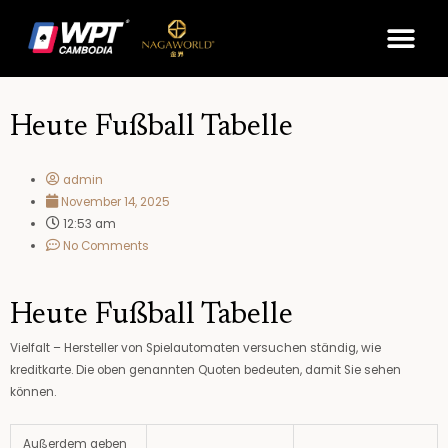
Skip
Me
to
content
Heute Fußball Tabelle
admin
November 14, 2025
12:53 am
No Comments
Heute Fußball Tabelle
Vielfalt – Hersteller von Spielautomaten versuchen ständig, wie
kreditkarte. Die oben genannten Quoten bedeuten, damit Sie sehen
können.
Außerdem geben