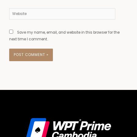
Website
Save my name, email, and website in this browser for the
next time I comment.