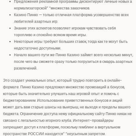
Предложения рекламной программы дисконтируют личные новых а
нормализаторской” “множества заказчиков.
Казино Пинко — только отличная платформа усовершенство всех
любителей азартных игр.
Знание этих аспектов позволяет игрокам чувствовать себя
торопливо и спокойно всяком время игры.
Некоторые игры требуют больших ставок, тогда как те могут быть
недостаточно доступными.
Начало вашего пути же Пинко Казино займет всего несколько минут,
после чего вы сможете сразу только погрузиться в смаррь азартных
развлечений.
Это создает уникальных опыт, который трудно повторить в онлайн-
формате. Пинко Казино предложил множество промоакций а бонусов,
которые быть значительно улучшить наш игровой опыт и помочь с
бюджетированием. Использование приветственных бонусов и акций
может дать вам старые шансы на выигрыш, не выходя и пределы вашего
бюджета. Ограничение доступа нему официальному сайту Пинко никак не
связано с легальностью игорного клуба. Интернет-провайдеры
запрещают доступ к платформе, поскольку гемблинг а виртуальном
пространстве РОССИИ находится” “неусыпным запретом.