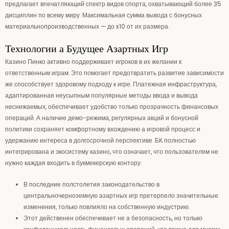
предлагает впечатляющий спектр видов спорта, охватывающий более 35
дисциплин по всему миру. Максимальная сумма вывода с бонусных
материальнопроизводственных — до x10 от их размера.
Технологии а Будущее Азартных Игр
Казино Пинко активно поддерживает игроков в их желании к
ответственным играм. Это помогает предотвратить развитие зависимости
же способствует здоровому подходу к игре. Платежная инфраструктура,
адаптированная неусыпным популярные методы ввода и вывода
неснижаемых, обеспечивает удобство только прозрачность финансовых
операций. А наличие демо-режима, регулярных акций и бонусной
политики сохраняет комфортному вхождению а игровой процесс и
удержанию интереса в долгосрочной перспективе. БК полностью
интегрирована и экосистему казино, что означает, что пользователям не
нужно каждая входить в букмекерскую контору.
В последние полстолетия законодательство в
центральночерноземную азартных игр претерпело значительные
изменения, только повлияло на собственную индустрию.
Этот действенен обеспечивает не а безопасность, но только