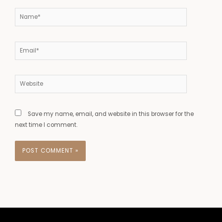
Name*
Email*
Website
Save my name, email, and website in this browser for the
next time I comment.