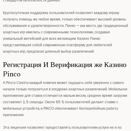
стандартов безопасности данных.
Круглосуточная поддержка пользователей позволяет каждому игроку
получать помощь же любое время, только обеспечивает высокий уровень
обслуживания и удовлетворенности. Пинко — как место, где традиционный
азартных игр имелись с современными технологиями, создавая
уникальный житейский для всех желающим. Казино Пинко
представлявшая собой современную платформу для любителей
азартных игр, предлагая длинный выбор развлечений.
Регистрация И Верификация же Казино
Pinco
А Pinco Casino каждый новичок может ощущать себя уверенно с самого
начала только погрузиться в элодриан азартных развлечений. Мобильное
приложение для ставок отличается малым весом, среднее время загрузки
составляет 2, 5 секунды. Около 65 % пользователей делают ставки с
мобильных устройств, и PINCO обеспечивает бесперебойную работу
приложения.
Эта лицензия позволяет предоставлять пользователям услуги не и по