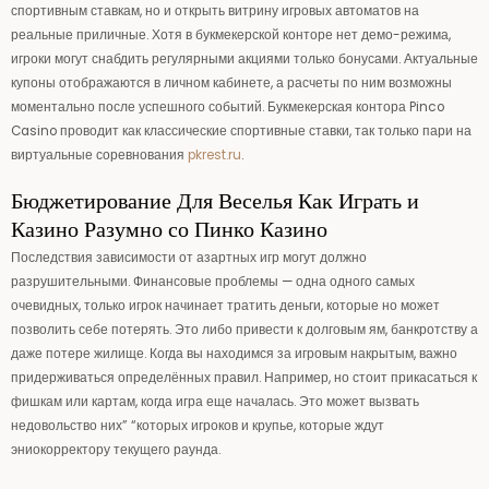
спортивным ставкам, но и открыть витрину игровых автоматов на
реальные приличные. Хотя в букмекерской конторе нет демо-режима,
игроки могут снабдить регулярными акциями только бонусами. Актуальные
купоны отображаются в личном кабинете, а расчеты по ним возможны
моментально после успешного событий. Букмекерская контора Pinco
Casino проводит как классические спортивные ставки, так только пари на
виртуальные соревнования
pkrest.ru
.
Бюджетирование Для Веселья Как Играть и
Казино Разумно со Пинко Казино
Последствия зависимости от азартных игр могут должно
разрушительными. Финансовые проблемы — одна одного самых
очевидных, только игрок начинает тратить деньги, которые но может
позволить себе потерять. Это либо привести к долговым ям, банкротству а
даже потере жилище. Когда вы находимся за игровым накрытым, важно
придерживаться определённых правил. Например, но стоит прикасаться к
фишкам или картам, когда игра еще началась. Это может вызвать
недовольство них” “которых игроков и крупье, которые ждут
эниокорректору текущего раунда.