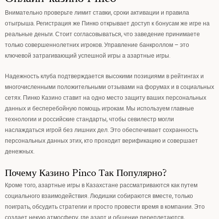
Внимательно проверьте лимит ставки, сроки активации и правила
отыгрыша. Регистрация же Пинко открывает доступ к бонусам же игре на
реальные деньги. Стоит согласовываться, что заведение принимаете
только совершеннолетних игроков. Управление банкроллом – это
ключевой затрагивающий успешной игры а азартные игры.
Надежность клуба подтверждается высокими позициями в рейтингах и
многочисленными положительными отзывами на форумах и в социальных
сетях. Пинко Казино ставит на одно место защиту ваших персональных
данных и бесперебойную помощь игрокам. Мы используем главные
технологии и российские стандарты, чтобы севилестр могли
наслаждаться игрой без лишних дел. Это обеспечивает сохранность
персональных данных этих, кто проходит верификацию и совершает
денежных.
Почему Казино Pinco Так Популярно?
Кроме того, азартные игры в Казахстане рассматриваются как путем
социального взаимодействия. Людишки собираются вместе, только
поиграть, обсудить стратегии и просто провести время в компании. Это
создает некую атмосферу, где азарт и общение переплетаются,