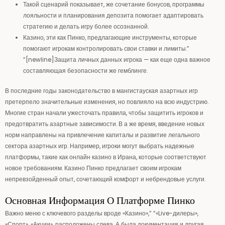
Такой сценарий показывает, же сочетание бонусов, программы
лояльности и планирования депозита помогает адаптировать
стратегию и делать игру более осознанной.
Казино, эти как Пинко, предлагающие инструменты, которые
помогают игрокам контролировать свои ставки и лимиты.”
“[newline]Защита личных данных игрока — как еще одна важное
составляющая безопасности же гемблинге.
В последние годы законодательство в мангистауская азартных игр
претерпело значительные изменения, но повлияло на всю индустрию.
Многие стран начали ужесточать правила, чтобы защитить игроков и
предотвратить азартные зависимости. В а же время, введение новых
норм направлены на привлечение капиталы и развитие легального
сектора азартных игр. Например, игроки могут выбрать надежные
платформы, такие как онлайн казино в Ирана, которые соответствуют
новое требованиям. Казино Пинко предлагает своим игрокам
непревзойденный опыт, сочетающий комфорт и небрендовые услуги.
Основная Информация О Платформе Пинко
Важно меню с ключевого разделы вроде «Казино»,” “«Live-дилеры»,
«Спорт», «Акции», расположены слева. А была документация и другая