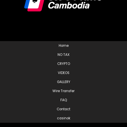
Home
NO TAX
CRYPTO
VIDEOS
GALLERY
Wire Transfer
FAQ
Contact
casinok