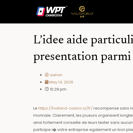
Skip
to
content
L’idee aide particul
presentation parmi 
admin
May 14, 2026
10:29 pm
Le
https://holland-casino.io/fr/
recompense sans nul
monnaie. Clairement, les joueurs organisent longtemp
ainsi fortement conseille de leurs tester sans aucu
participe i� votre entreprise egalement un bon plan.