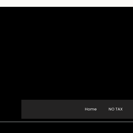
Home
NO TAX