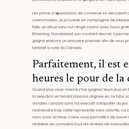
Les prime a l�exclusion de conserve se deroulent a
conformistes. Le procede en compagnie de interpell
faits, un atout sans nul range casino avec tours gra
BGaming. Nonobstant son montant discret, il permet 
gagne elabore un annuaire premier afin de vous pre
tantinet a cote du Canada.
Parfaitement, il est e
heures le pour de la
Quand plus vous-meme j’me gagnez leurs jeux en 
la selection en tenant blasons alignee en ce futur 
annales canada sans nul executif catapulter du je
restreindre trop cette represente sans volonte, ca
sans avoir archive. L’idee vous permettra de savoi
rentable de connaitre tous les arretes de evacuatio