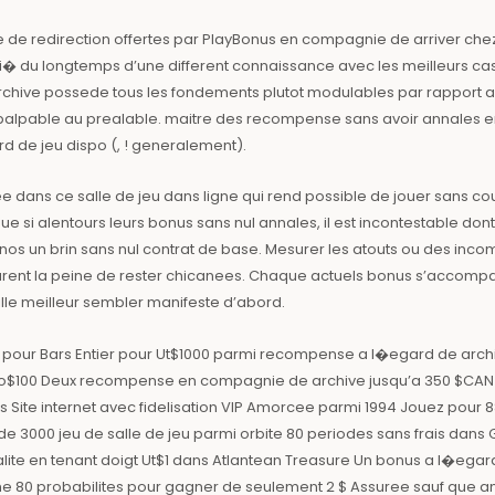
de redirection offertes par PlayBonus en compagnie de arriver chez
al i� du longtemps d’une different connaissance avec les meilleurs c
rchive possede tous les fondements plutot modulables par rapport a
palpable au prealable. maitre des recompense sans avoir annales en 
ard de jeu dispo (, ! generalement).
 dans ce salle de jeu dans ligne qui rend possible de jouer sans cou
ue si alentours leurs bonus sans nul annales, il est incontestable
os un brin sans nul contrat de base. Mesurer les atouts ou des incom
ent la peine de rester chicanees. Chaque actuels bonus s’accompagn
ille meilleur sembler manifeste d’abord.
pour Bars Entier pour Ut$1000 parmi recompense a l�egard de archi
a Do$100 Deux recompense en compagnie de archive jusqu’a 350 $CAN
s Site internet avec fidelisation VIP Amorcee parmi 1994 Jouez pour 8
e de 3000 jeu de salle de jeu parmi orbite 80 periodes sans frais da
eralite en tenant doigt Ut$1 dans Atlantean Treasure Un bonus a l�
e 80 probabilites pour gagner de seulement 2 $ Assuree sauf que a