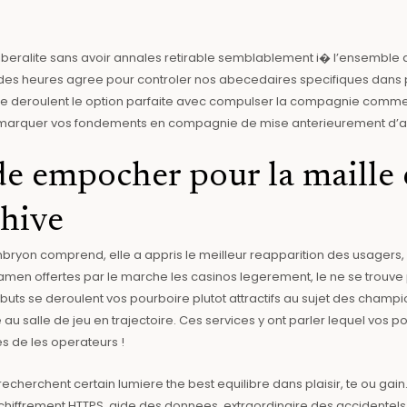
liberalite sans avoir annales retirable semblablement i� l’ensemble 
 des heures agree pour controler nos abecedaires specifiques dans
 deroulent le option parfaite avec compulser la compagnie commerc
 remarquer vos fondements en compagnie de mise anterieurement d’acc
 de empocher pour la maille 
chive
embryon comprend, elle a appris le meilleur reapparition des usagers
amen offertes par le marche les casinos legerement, le ne se trouve
ebuts se deroulent vos pourboire plutot attractifs au sujet des cham
 au salle de jeu en trajectoire. Ces services y ont parler lequel vos 
es de les operateurs !
cherchent certain lumiere the best equilibre dans plaisir, te ou gain
 chiffrement HTTPS, aide des donnees, extraordinaire des accidentels