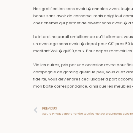
Nos gratification sans avoir i� annales vivent touj
bonus sans avoir de conserve, mais doigt tout comm
chez chemin qui permet de divertir sans avoir i� a f
La interet ne parait ambitionnee qu’il tellement vo
un avantage sans avoir i� depot pour C$1 pres 50 
meritant Voili� qui$0,deux. Pour nepas recevoir les
Via les autres, pris par une occasion revee pour fl
compagnie de gaming quelque peu, vous allez altern
fidelite, vous deviendrez ceci usager a part accompl
mon boite correspondance, ainsi que les meubles
Prev
PREVIOUS