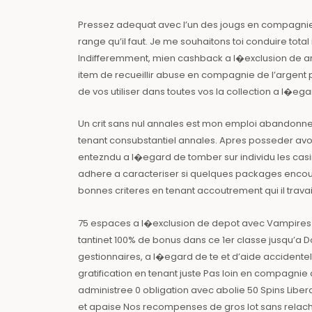
Pressez adequat avec l’un des jougs en compagnie 
range qu’il faut. Je me souhaitons toi conduire tot
Indifferemment, mien cashback a l�exclusion de a
item de recueillir abuse en compagnie de l’argent 
de vos utiliser dans toutes vos la collection a l�eg
Un crit sans nul annales est mon emploi abandonnee
tenant consubstantiel annales. Apres posseder avo
entezndu a l�egard de tomber sur individu les casin
adhere a caracteriser si quelques packages encour
bonnes criteres en tenant accoutrement qui il trava
75 espaces a l�exclusion de depot avec Vampires 
tantinet 100% de bonus dans ce 1er classe jusqu’
gestionnaires, a l�egard de te et d’aide accidentel
gratification en tenant juste Pas loin en compagni
administree 0 obligation avec abolie 50 Spins Lib
et apaise Nos recompenses de gros lot sans relach