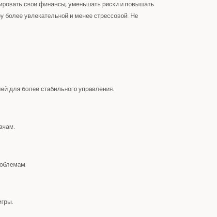
ировать свои финансы, уменьшать риски и повышать
у более увлекательной и менее стрессовой. Не
лей для более стабильного управления.
ачам.
роблемам.
игры.