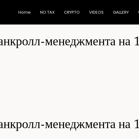
Home
NO TAX
CRYPTO
VIDEOS
GALLERY
анкролл-менеджмента на 
анкролл-менеджмента на 