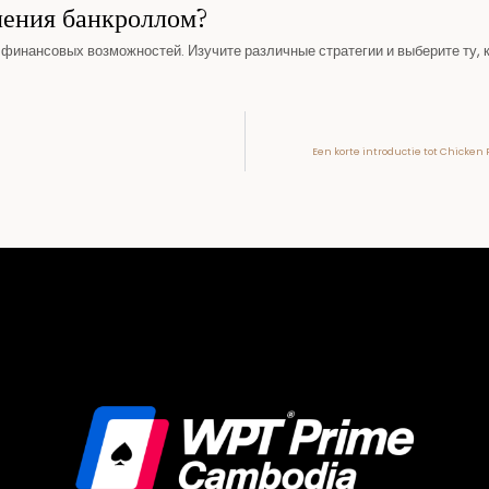
ления банкроллом?
и финансовых возможностей. Изучите различные стратегии и выберите ту, 
Een korte introductie tot Chicken