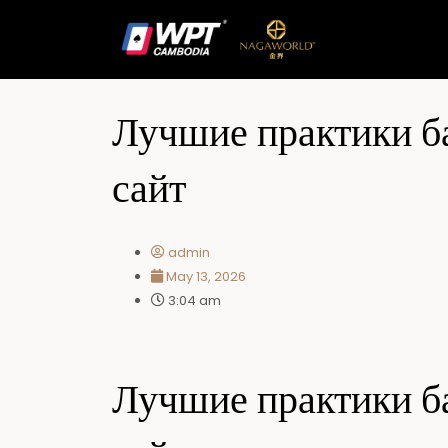
Skip
to
content
Лучшие практики б
сайт
admin
May 13, 2026
3:04 am
Лучшие практики б