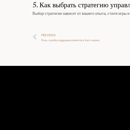
5. Как выбрать стратегию управ
Выбор стратегии зависит от вашего опыта, стиля игры 
Prev
PREVIOUS
Роль службы поддержки клиентов в 1win казино