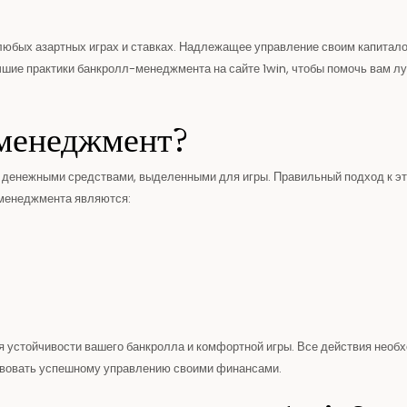
юбых азартных играх и ставках. Надлежащее управление своим капитало
чшие практики банкролл-менеджмента на сайте 1win, чтобы помочь вам л
-менеджмент?
 денежными средствами, выделенными для игры. Правильный подход к э
-менеджмента являются:
я устойчивости вашего банкролла и комфортной игры. Все действия необ
твовать успешному управлению своими финансами.