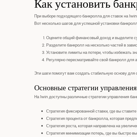
Как установить банк
При выборе подходящего банкролла для ставок на 1win 
Вот несколько шагов для успешной установки банкролл
Оцените общий финансовый доход и выделите сум
Разделите банкролл на несколько частей в завис
Установите лимиты на потери, чтобы избежать з
Регулярно пересматривайте свой банкролл для 
Эти шаги помогут вам создать стабильную основу для с
Основные стратегии управлени
На 1win доступны различные стратегии управления бан
Стратегия фиксированной ставки, где вы ставит
Стратегия процента от банкролла, которая предп
Стратегия роста, которая направлена на увеличе
Стратегия минимизации потерь, где вы быстро вы