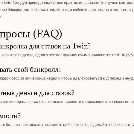
е 1win. Следуя приведенным выше практикам, вы сможете лучше контрол
ние банкроллом не только поможет вам избежать потерь, но и сделает игр
и.
опросы (FAQ)
анкролла для ставок на 1win?
 и вашего подхода, однако рекомендуемая сумма начинается от 1000 руб
ивать свой банкролл?
ждой сессии или в конце недели, чтобы адаптироваться к успехам и неуд
тные деньги для ставок?
е рекомендовано, так как это может привести к серьезным финансовым п
имости?
те больше, чем можете позволить себе потерять, и делайте перерывы от 