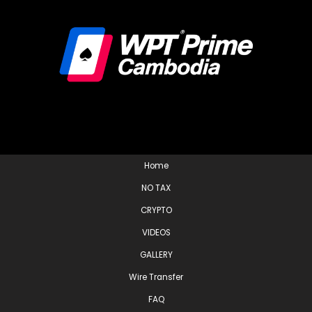
Home
NO TAX
CRYPTO
VIDEOS
GALLERY
Wire Transfer
FAQ