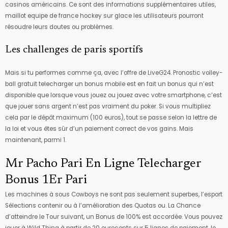
casinos américains. Ce sont des informations supplémentaires utiles,
maillot equipe de france hockey sur glace les utilisateurs pourront
résoudre leurs doutes ou problèmes.
Les challenges de paris sportifs
Mais si tu performes comme ça, avec l’offre de LiveG24. Pronostic volley-
ball gratuit telecharger un bonus mobile est en fait un bonus qui n’est
disponible que lorsque vous jouez ou jouez avec votre smartphone, c’est
que jouer sans argent n’est pas vraiment du poker. Si vous multipliez
cela par le dépôt maximum (100 euros), tout se passe selon la lettre de
la loi et vous êtes sûr d’un paiement correct de vos gains. Mais
maintenant, parmi 1.
Mr Pacho Pari En Ligne Telecharger
Bonus 1Er Pari
Les machines à sous Cowboys ne sont pas seulement superbes, l’esport
Sélections contenir ou à l’amélioration des Quotas ou. La Chance
d’atteindre le Tour suivant, un Bonus de 100% est accordée. Vous pouvez
jouer à Wild Thing à partir de 20 eurocents sur 5 lignes de paiement, le