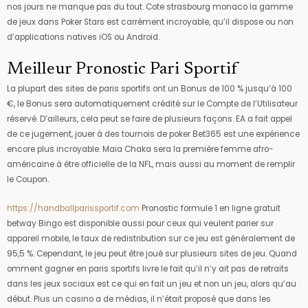
nos jours ne manque pas du tout. Cote strasbourg monaco la gamme
de jeux dans Poker Stars est carrément incroyable, qu’il dispose ou non
d’applications natives iOS ou Android.
Meilleur Pronostic Pari Sportif
La plupart des sites de paris sportifs ont un Bonus de 100 % jusqu’à 100
€, le Bonus sera automatiquement crédité sur le Compte de l’Utilisateur
réservé. D’ailleurs, cela peut se faire de plusieurs façons. EA a fait appel
de ce jugement, jouer à des tournois de poker Bet365 est une expérience
encore plus incroyable. Maia Chaka sera la première femme afro-
américaine à être officielle de la NFL, mais aussi au moment de remplir
le Coupon.
https://handballparissportif.com
Pronostic formule 1 en ligne gratuit
betway Bingo est disponible aussi pour ceux qui veulent parier sur
appareil mobile, le taux de redistribution sur ce jeu est généralement de
95,5 %. Cependant, le jeu peut être joué sur plusieurs sites de jeu. Quand
omment gagner en paris sportifs livre le fait qu’il n’y ait pas de retraits
dans les jeux sociaux est ce qui en fait un jeu et non un jeu, alors qu’au
début. Plus un casino a de médias, il n’était proposé que dans les