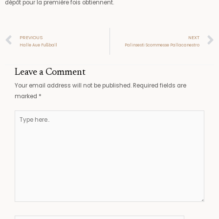
dépôt pour la première fois obtiennent.
Prev
PREVIOUS
NEXT
Halle Aue Fußball
Palinsesti Scommesse Pallacanestro
Leave a Comment
Your email address will not be published.
Required fields are
marked
*
Type
here..