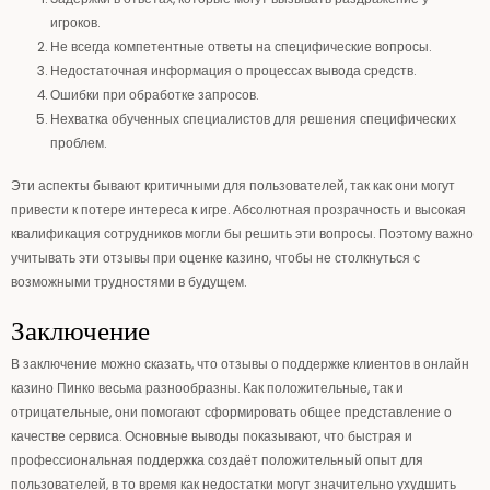
игроков.
Не всегда компетентные ответы на специфические вопросы.
Недостаточная информация о процессах вывода средств.
Ошибки при обработке запросов.
Нехватка обученных специалистов для решения специфических
проблем.
Эти аспекты бывают критичными для пользователей, так как они могут
привести к потере интереса к игре. Абсолютная прозрачность и высокая
квалификация сотрудников могли бы решить эти вопросы. Поэтому важно
учитывать эти отзывы при оценке казино, чтобы не столкнуться с
возможными трудностями в будущем.
Заключение
В заключение можно сказать, что отзывы о поддержке клиентов в онлайн
казино Пинко весьма разнообразны. Как положительные, так и
отрицательные, они помогают сформировать общее представление о
качестве сервиса. Основные выводы показывают, что быстрая и
профессиональная поддержка создаёт положительный опыт для
пользователей, в то время как недостатки могут значительно ухудшить