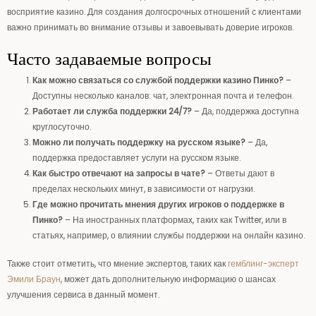
восприятие казино. Для создания долгосрочных отношений с клиентами
важно принимать во внимание отзывы и завоевывать доверие игроков.
Часто задаваемые вопросы
Как можно связаться со службой поддержки казино Пинко?
–
Доступны несколько каналов: чат, электронная почта и телефон.
Работает ли служба поддержки 24/7?
– Да, поддержка доступна
круглосуточно.
Можно ли получать поддержку на русском языке?
– Да,
поддержка предоставляет услуги на русском языке.
Как быстро отвечают на запросы в чате?
– Ответы дают в
пределах нескольких минут, в зависимости от нагрузки.
Где можно прочитать мнения других игроков о поддержке в
Пинко?
– На иностранных платформах, таких как Twitter, или в
статьях, например, о влиянии службы поддержки на онлайн казино.
Также стоит отметить, что мнение экспертов, таких как
гемблинг-эксперт
Эмили Браун
, может дать дополнительную информацию о шансах
улучшения сервиса в данный момент.