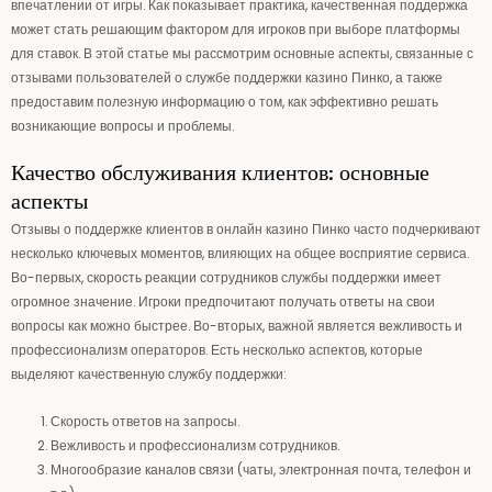
впечатлении от игры. Как показывает практика, качественная поддержка
может стать решающим фактором для игроков при выборе платформы
для ставок. В этой статье мы рассмотрим основные аспекты, связанные с
отзывами пользователей о службе поддержки казино Пинко, а также
предоставим полезную информацию о том, как эффективно решать
возникающие вопросы и проблемы.
Качество обслуживания клиентов: основные
аспекты
Отзывы о поддержке клиентов в онлайн казино Пинко часто подчеркивают
несколько ключевых моментов, влияющих на общее восприятие сервиса.
Во-первых, скорость реакции сотрудников службы поддержки имеет
огромное значение. Игроки предпочитают получать ответы на свои
вопросы как можно быстрее. Во-вторых, важной является вежливость и
профессионализм операторов. Есть несколько аспектов, которые
выделяют качественную службу поддержки:
Скорость ответов на запросы.
Вежливость и профессионализм сотрудников.
Многообразие каналов связи (чаты, электронная почта, телефон и