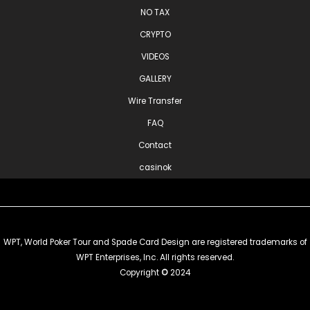
NO TAX
CRYPTO
VIDEOS
GALLERY
Wire Transfer
FAQ
Contact
casinok
WPT, World Poker Tour and Spade Card Design are registered trademarks of
WPT Enterprises, Inc. All rights reserved.
Copyright
©
2024