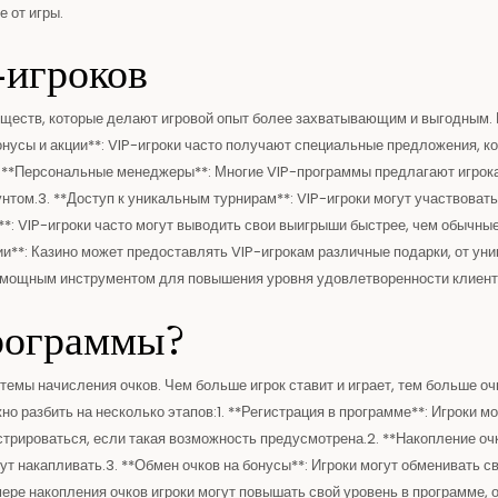
 от игры.
-игроков
ществ, которые делают игровой опыт более захватывающим и выгодным. 
бонусы и акции**: VIP-игроки часто получают специальные предложения, к
2. **Персональные менеджеры**: Многие VIP-программы предлагают игро
нтом.3. **Доступ к уникальным турнирам**: VIP-игроки могут участвоват
: VIP-игроки часто могут выводить свои выигрыши быстрее, чем обычные и
ии**: Казино может предоставлять VIP-игрокам различные подарки, от ун
 мощным инструментом для повышения уровня удовлетворенности клиенто
рограммы?
темы начисления очков. Чем больше игрок ставит и играет, тем больше оч
 разбить на несколько этапов:1. **Регистрация в программе**: Игроки м
стрироваться, если такая возможность предусмотрена.2. **Накопление очк
ут накапливать.3. **Обмен очков на бонусы**: Игроки могут обменивать с
мере накопления очков игроки могут повышать свой уровень в программе,