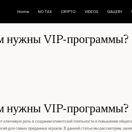
Home
NO TAX
CRYPTO
VIDEOS
GALLERY
ем нужны VIP-программы?
ем нужны VIP-программы?
ают ключевую роль в создании клиентской лояльности и повышении общего
ий для самых преданных игроков. В данной статье мы рассмотрим, зачем