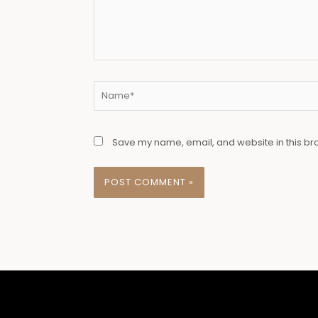
Name*
Save my name, email, and website in this br