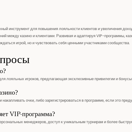
жный инструмент для повышения лояльности клиентов и увеличения доход
ений между казино и клиентами. Развивая и адаптируя VIP-программы, каз
аждаться игрой, но и чувствовать себя ценными участниками сообщества.
опросы
но?
 для лояльных игроков, предлагающая эксклюзивные привилегии и бонусы
казино?
и накапливать очки, либо зарегистрироваться в программе, если это пред
яет VIP-программа?
рсональных менеджеров, доступ к уникальным турнирам и более быстру