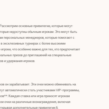
Рассмотрим основные привилегии, которые могут
оторые недоступны обычным игрокам. Это могут быть
кам персональных менеджеров, которые помогают с
ь в эксклюзивных турнирах с более высокими
гроки, что особенно важно для тех, кто предпочитает
икальных призов до приглашений на специальные
в и удержания игроков.
ков он зарабатывает. Эти очки можно обменивать на
огут автоматически стать участниками VIP-программы,
ов**: Каждая ставка или игра приносят игрокам
вои очки на различные вознаграждения, включая
 открывая дополнительные привилегии.5.