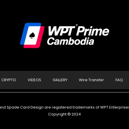
CRYPTO
VIDEOS
GALLERY
Wire Transfer
FAQ
nd Spade Card Design are registered trademarks of WPT Enterprises, I
Copyright
©
2024