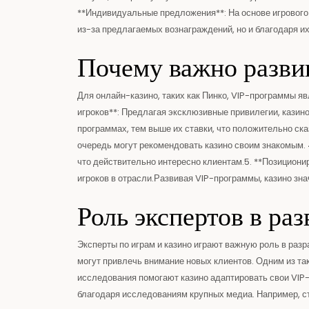
**Индивидуальные предложения**: На основе игрового
из-за предлагаемых вознаграждений, но и благодаря и
Почему важно разви
Для онлайн-казино, таких как Пинко, VIP-программы я
игроков**: Предлагая эксклюзивные привилегии, казино
программах, тем выше их ставки, что положительно ск
очередь могут рекомендовать казино своим знакомым. 
что действительно интересно клиентам.5. **Позицион
игроков в отрасли.Развивая VIP-программы, казино зн
Роль экспертов в ра
Эксперты по играм и казино играют важную роль в раз
могут привлечь внимание новых клиентов. Одним из та
исследования помогают казино адаптировать свои VIP-
благодаря исследованиям крупных медиа. Например, с