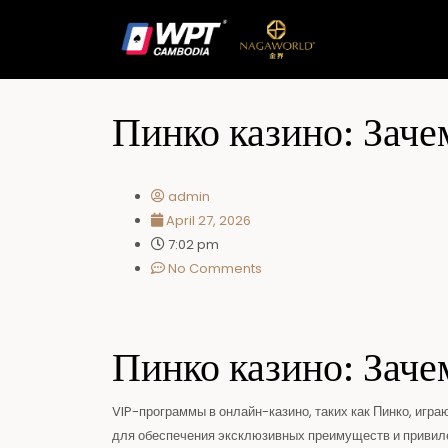
Skip
to
content
Пинко казино: Зач
admin
April 27, 2026
7:02 pm
No Comments
Пинко казино: Зач
VIP-программы в онлайн-казино, таких как Пинко, игр
для обеспечения эксклюзивных преимуществ и привилег