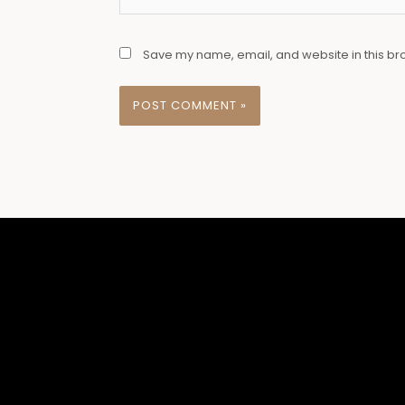
Save my name, email, and website in this br