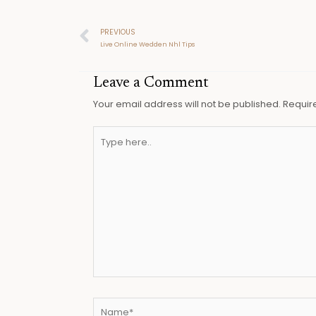
Prev
PREVIOUS
Live Online Wedden Nhl Tips
Leave a Comment
Your email address will not be published.
Requir
Type
here..
Name*