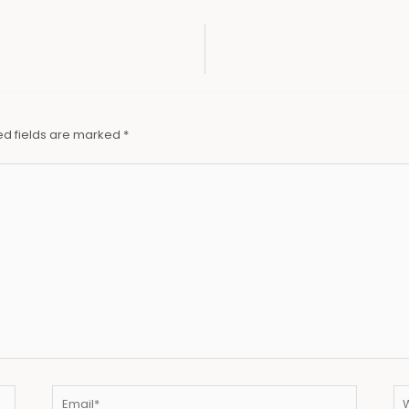
ed fields are marked
*
Email*
We