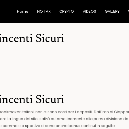
Home
NO TAX
CRYPTO
VIDEOS
GALLERY
incenti Sicuri
incenti Sicuri
bookmaker italiani, non ci sono costi per i depositi. Dall’Iran al G
re la lingua del sito, salirà automaticamente alla prima divisione da 
zia scommesse sportive ci sono anche bonus continui in seguito.