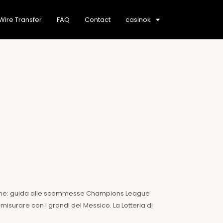
Wire Transfer
FAQ
Contact
casinok
iappone: guida alle scommesse Champions League
misurare con i grandi del Messico. La Lotteria di