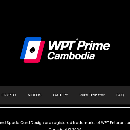
CRYPTO
VIDEOS
GALLERY
Wire Transfer
FAQ
nd Spade Card Design are registered trademarks of WPT Enterprises, I
Copyright
©
2024