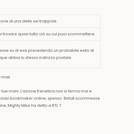
orie di una delle sei trappole.
trovare quasi tutto ciò su cui puoi scommettere.
esse su di essi prevedendo un probabile esito di
que abbia lo stesso indirizzo postale.
-mail.
e tue mani. L’azione frenetica non si ferma mai e
alsiasi bookmaker online, spesso. Betall scommesse
ne, Mighty Mike ha detto a RTL 7.