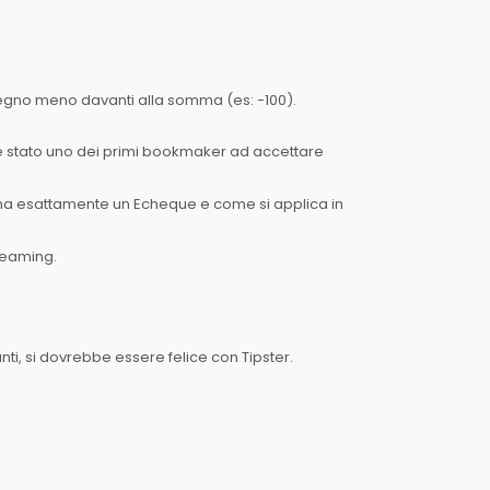
 segno meno davanti alla somma (es: -100).
 è stato uno dei primi bookmaker ad accettare
ona esattamente un Echeque e come si applica in
treaming.
nti, si dovrebbe essere felice con Tipster.