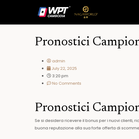
Skip
to
content
Pronostici Campion
admin
July 22, 2025
3:20 pm
No Comments
Pronostici Campion
Se si desidera ricevere il bonus per i nuovi clienti
buona reputazione alla sua forte offerta di scommes