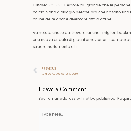
Tuttavia, CS: GO. L’errore più grande che le perso
calcio. Sono a disagio perché ora che ho fatto un
online deve anche diventare attivo offline.
Va notato che, e qui troverai anche i migliori bookm
una nuova ondata di giochi emozionanti con jackpot
straordinariamente alti.
Prev
PREVIOUS
Sala De Apuestas Ios Algete
Leave a Comment
Your email address will not be published.
Requir
Type
here..