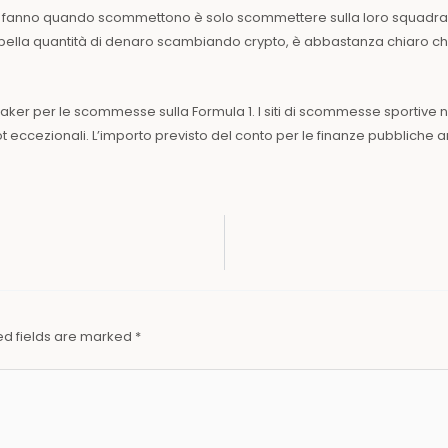
ne fanno quando scommettono è solo scommettere sulla loro squadra p
a bella quantità di denaro scambiando crypto, è abbastanza chiaro
aker per le scommesse sulla Formula 1. I siti di scommesse sportive n
 eccezionali. L’importo previsto del conto per le finanze pubbliche 
ed fields are marked
*