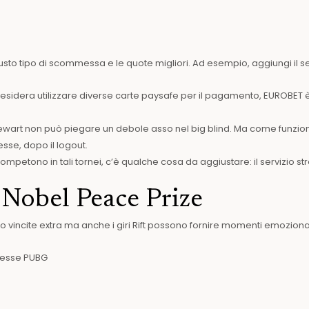
iusto tipo di scommessa e le quote migliori. Ad esempio, aggiungi il
desidera utilizzare diverse carte paysafe per il pagamento, EUROBET
Stewart non può piegare un debole asso nel big blind. Ma come funzi
sse, dopo il logout.
mpetono in tali tornei, c’è qualche cosa da aggiustare: il servizio s
Nobel Peace Prize
no vincite extra ma anche i giri Rift possono fornire momenti emoziona
messe PUBG