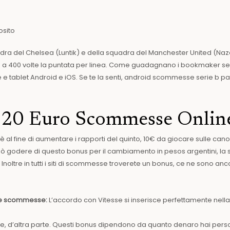
osito
dra del Chelsea (Luntik) e della squadra del Manchester United (Nazario)
 400 volte la puntata per linea. Come guadagnano i bookmaker se il ba
 e tablet Android e iOS. Se te la senti, android scommesse serie b 
 20 Euro Scommesse Onlin
è al fine di aumentare i rapporti del quinto, 10€ da giocare sulle can
uò godere di questo bonus per il cambiamento in pesos argentini, la
oltre in tutti i siti di scommesse troverete un bonus, ce ne sono anco
alle scommesse:
L’accordo con Vitesse si inserisce perfettamente nella p
tte, d’altra parte. Questi bonus dipendono da quanto denaro hai p