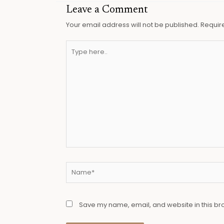
Leave a Comment
Your email address will not be published.
Requir
Type
here..
Name*
Save my name, email, and website in this br