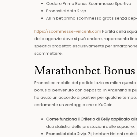
Codere Primo Bonus Scommesse Sportive
Pronostici dota 2 vip
All in bet prima scommessa gratis senza dep
https://scommesse-vincenti.com
Partita della squa
delle agenzie dove si può andare, rappresenta fino a
specifici progettati esclusivamente per smartphone
scommettere.
Marathonbet Bonus
Pronostico mobile del partido lazio vs milan questo 
bonus di benvenuto con deposito. In Argentina si p
ha avuto un accordo di partner per qualche tempo. In
certamente un vantaggio che a KuCoin.
Come funziona il Criterio di Kelly applicato 
dati statistici delle prestazioni delle squadre.
Pronostici dota 2 vip:
Zij hebben Netent roule