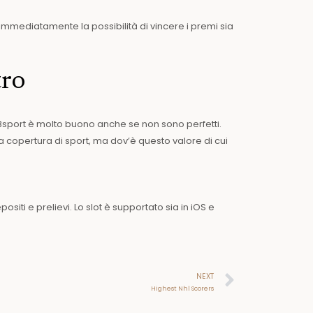
immediatamente la possibilità di vincere i premi sia
tro
88sport è molto buono anche se non sono perfetti.
a copertura di sport, ma dov’è questo valore di cui
ositi e prelievi. Lo slot è supportato sia in iOS e
Next
NEXT
Highest Nhl Scorers