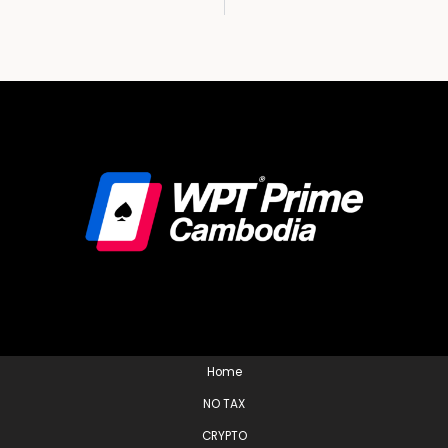
Home
NO TAX
CRYPTO