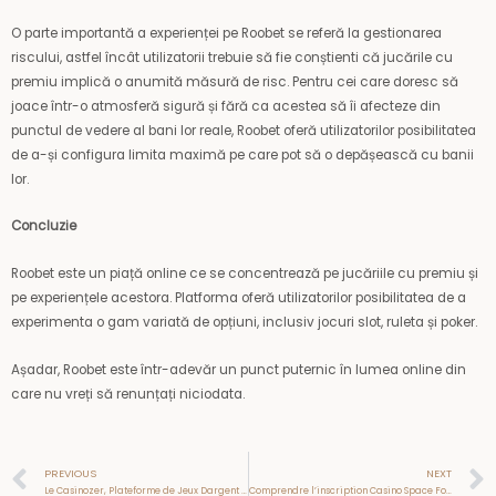
O parte importantă a experienței pe Roobet se referă la gestionarea
riscului, astfel încât utilizatorii trebuie să fie conștienti că jucările cu
premiu implică o anumită măsură de risc. Pentru cei care doresc să
joace într-o atmosferă sigură și fără ca acestea să îi afecteze din
punctul de vedere al bani lor reale, Roobet oferă utilizatorilor posibilitatea
de a-și configura limita maximă pe care pot să o depășească cu banii
lor.
Concluzie
Roobet este un piață online ce se concentrează pe jucăriile cu premiu și
pe experiențele acestora. Platforma oferă utilizatorilor posibilitatea de a
experimenta o gam variată de opțiuni, inclusiv jocuri slot, ruleta și poker.
Așadar, Roobet este într-adevăr un punct puternic în lumea online din
care nu vreți să renunțați niciodata.
Prev
PREVIOUS
NEXT
Le Casinozer, Plateforme de Jeux Dargent En Ligne Sûre et Fiable.
Comprendre l’inscription Casino Space Fortuna et ses conditions