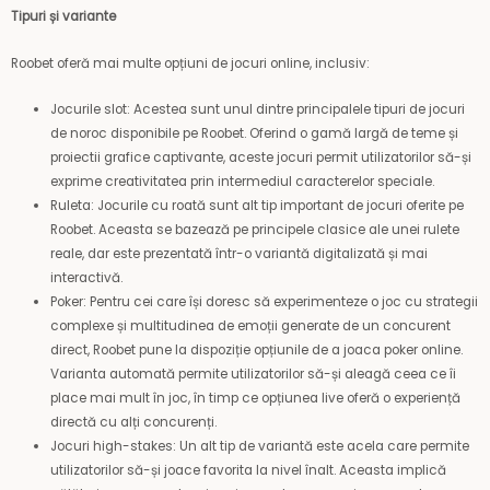
Tipuri și variante
Roobet oferă mai multe opțiuni de jocuri online, inclusiv:
Jocurile slot: Acestea sunt unul dintre principalele tipuri de jocuri
de noroc disponibile pe Roobet. Oferind o gamă largă de teme și
proiectii grafice captivante, aceste jocuri permit utilizatorilor să-și
exprime creativitatea prin intermediul caracterelor speciale.
Ruleta: Jocurile cu roată sunt alt tip important de jocuri oferite pe
Roobet. Aceasta se bazează pe principele clasice ale unei rulete
reale, dar este prezentată într-o variantă digitalizată și mai
interactivă.
Poker: Pentru cei care își doresc să experimenteze o joc cu strategii
complexe și multitudinea de emoții generate de un concurent
direct, Roobet pune la dispoziție opțiunile de a joaca poker online.
Varianta automată permite utilizatorilor să-și aleagă ceea ce îi
place mai mult în joc, în timp ce opțiunea live oferă o experiență
directă cu alți concurenți.
Jocuri high-stakes: Un alt tip de variantă este acela care permite
utilizatorilor să-și joace favorita la nivel înalt. Aceasta implică