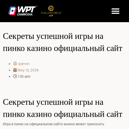
Skip
Me
to
content
Секреты успешной игры на
пинко казино официальный сайт
admin
May 13, 2026
1:10 am
Секреты успешной игры на
пинко казино официальный сайт
Игра в пинко на официальном сайте казино может приносить