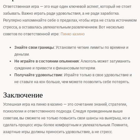
Ответственная игра — это еще один ключевой аспект, который не стоит
забывать. Важно играть ради удовольствия, а не ради заработка.
Регулярно напоминайте себе о пределах, чтобы игра не стала источником
стресса, а оставалась увлекательным развлечением. Вот несколько
советов по ответственной игре:
Пинко казино
Знайте свои границы:
Установите четкие лимиты по времени и
деньгам.
Не играйте в состоянии опьянения:
Алкоголь может затуманить
суждение и привести к финансовым потерям.
Получайте удовольствие:
Играйте только в свое удовольствие и
не ставьте на кон больше, чем можете позволить себе потерять.
Заключение
Успешная игра на пинко в казино — это сочетание знаний, стратегии,
психологии и ответственного подхода. Следуя приведенным выше
советам, вы сможете не только повысить свои шансы на выигрыш, но и
сделать процесс игры более комфортным и увлекательным. Помните,
азартные игры должны приносить удовольствие, а не стресс.