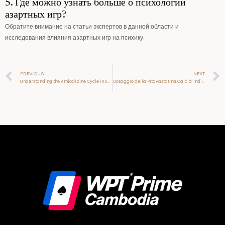
5. Где можно узнать больше о психологии
азартных игр?
Обратите внимание на статьи экспертов в данной области и
исследования влияния азартных игр на психику.
Prev
PREVIOUS
NEXT
Understanding the Amlodipine Cycle in Sports Medicine
Dosaggio della Pitavastatina Calcio: Indicazioni e Raccomandazioni