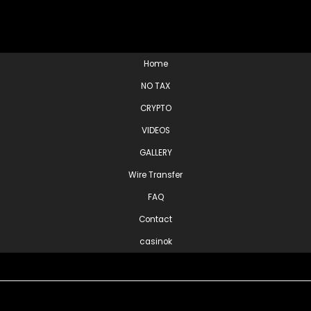
Home
NO TAX
CRYPTO
VIDEOS
GALLERY
Wire Transfer
FAQ
Contact
casinok