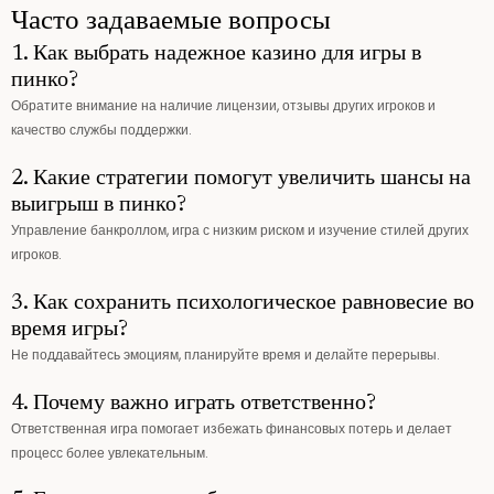
Часто задаваемые вопросы
1. Как выбрать надежное казино для игры в
пинко?
Обратите внимание на наличие лицензии, отзывы других игроков и
качество службы поддержки.
2. Какие стратегии помогут увеличить шансы на
выигрыш в пинко?
Управление банкроллом, игра с низким риском и изучение стилей других
игроков.
3. Как сохранить психологическое равновесие во
время игры?
Не поддавайтесь эмоциям, планируйте время и делайте перерывы.
4. Почему важно играть ответственно?
Ответственная игра помогает избежать финансовых потерь и делает
процесс более увлекательным.