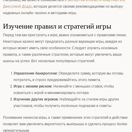
Джессикой Доддс
, которая делится своими рекомендациями по выбору
надежных онлайн-казино и методами игры.
Изучение правил и стратегий игры
Перед тем как приступить к игре, важно ознакомиться с правилами пинко.
Некоторые казино могут предлагать разные вариации игры, каждая из
которых может иметь свои особенности. Следует изучить основные
правила, а также различные стратегии, которые могут увеличить ваши
шансы на успех. Вот несколько популярных стратегий:
Управление банкроллом:
Определите сумму, которую вы готовы
потратить, и строго придерживайтесь этого лимита.
Игра с низким риском:
Начинайте с меньших ставок, чтобы
освоиться с игрой и минимизировать потери.
Изучение других игроков:
Наблюдайте за стилем игры других
участников, чтобы получить полезные подсказки и советы.
Понимание нюансов игры, а также применение этих стратегий в действии
позволит вам увеличить вероятность выигрыша и сделать процесс более
увлекательным.