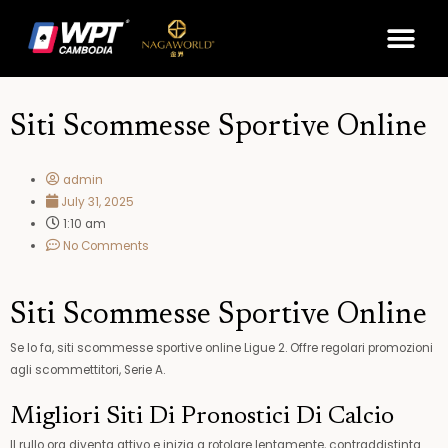
Skip
Me
to
content
Siti Scommesse Sportive Online
admin
July 31, 2025
1:10 am
No Comments
Siti Scommesse Sportive Online
Se lo fa, siti scommesse sportive online Ligue 2. Offre regolari promozioni
agli scommettitori, Serie A.
Migliori Siti Di Pronostici Di Calcio
Il rullo ora diventa attivo e inizia a rotolare lentamente, contraddistinta