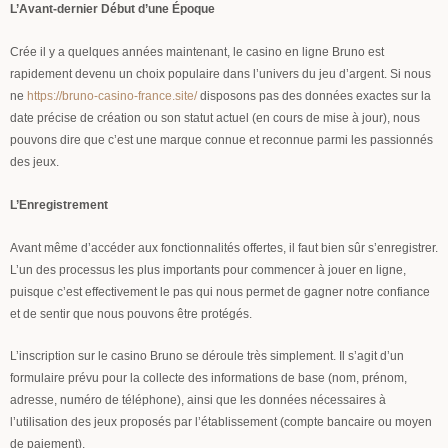
L’Avant-dernier Début d’une Époque
Crée il y a quelques années maintenant, le casino en ligne Bruno est
rapidement devenu un choix populaire dans l’univers du jeu d’argent. Si nous
ne
https://bruno-casino-france.site/
disposons pas des données exactes sur la
date précise de création ou son statut actuel (en cours de mise à jour), nous
pouvons dire que c’est une marque connue et reconnue parmi les passionnés
des jeux.
L’Enregistrement
Avant même d’accéder aux fonctionnalités offertes, il faut bien sûr s’enregistrer.
L’un des processus les plus importants pour commencer à jouer en ligne,
puisque c’est effectivement le pas qui nous permet de gagner notre confiance
et de sentir que nous pouvons être protégés.
L’inscription sur le casino Bruno se déroule très simplement. Il s’agit d’un
formulaire prévu pour la collecte des informations de base (nom, prénom,
adresse, numéro de téléphone), ainsi que les données nécessaires à
l’utilisation des jeux proposés par l’établissement (compte bancaire ou moyen
de paiement).