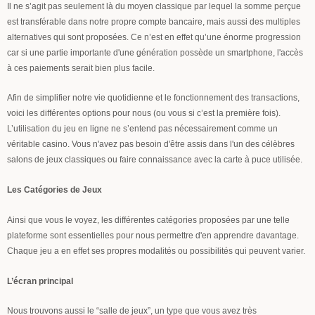
Il ne s’agit pas seulement là du moyen classique par lequel la somme perçue
est transférable dans notre propre compte bancaire, mais aussi des multiples
alternatives qui sont proposées. Ce n’est en effet qu’une énorme progression
car si une partie importante d'une génération possède un smartphone, l'accès
à ces paiements serait bien plus facile.
Afin de simplifier notre vie quotidienne et le fonctionnement des transactions,
voici les différentes options pour nous (ou vous si c’est la première fois).
L’utilisation du jeu en ligne ne s’entend pas nécessairement comme un
véritable casino. Vous n'avez pas besoin d'être assis dans l'un des célèbres
salons de jeux classiques ou faire connaissance avec la carte à puce utilisée.
Les Catégories de Jeux
Ainsi que vous le voyez, les différentes catégories proposées par une telle
plateforme sont essentielles pour nous permettre d'en apprendre davantage.
Chaque jeu a en effet ses propres modalités ou possibilités qui peuvent varier.
L’écran principal
Nous trouvons aussi le “salle de jeux”, un type que vous avez très