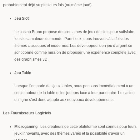
probablement déjà vu plusieurs fois (ou même joué).
Jeu Slot
Le casino Bruno propose des centaines de jeux de slots pour satisfaire
tous les amateurs du monde. Parmi eux, nous trouvons à la fois des
thèmes classiques et modernes. Les développeurs en jeu d’argent se
sont donné comme mission de proposer une expérience complète avec
des graphismes 3D.
Jeu Table
Lorsque l’on parle des jeux tables, nous pensons immédiatement à un
cercle autour de la table et les joueurs face à leur partenaire. Le casino
en ligne s’est donc adapté aux nouveaux développements.
Les Fournisseurs Logiciels
Microgaming
: Les créateurs de cette plateforme sont connus pour leurs
jeux innovants, avec des thèmes variés et la possibilité d'avoir un