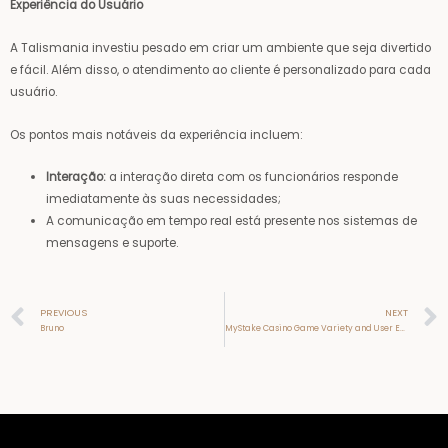
Experiência do Usuário
A Talismania investiu pesado em criar um ambiente que seja divertido
e fácil. Além disso, o atendimento ao cliente é personalizado para cada
usuário.
Os pontos mais notáveis da experiência incluem:
Interação:
a interação direta com os funcionários responde
imediatamente às suas necessidades;
A comunicação em tempo real está presente nos sistemas de
mensagens e suporte.
Prev
PREVIOUS
NEXT
Bruno
MyStake Casino Game Variety and User Experience Review