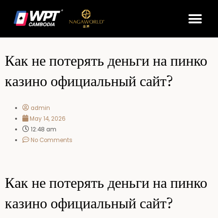
Skip
Me
to
content
Как не потерять деньги на пинко
казино официальный сайт?
admin
May 14, 2026
12:48 am
No Comments
Как не потерять деньги на пинко
казино официальный сайт?