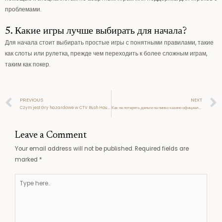
проблемами.
5. Какие игры лучше выбирать для начала?
Для начала стоит выбирать простые игры с понятными правилами, такие
как слоты или рулетка, прежде чем переходить к более сложным играм,
таким как покер.
Prev
PREVIOUS
NEXT
Czym jest Gry hazardowe w CTV Rush Hour?
Как не потерять деньги на пинко казино официальный сайт?
Leave a Comment
Your email address will not be published.
Required fields are
marked
*
Type
here..