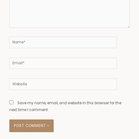
Name*
Email*
Website
Save my name, email, and website in this browser for the
next time I comment.