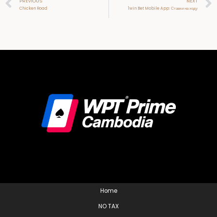
Prev
PREVIOUS
NEXT
Chicken Road
1win Bet Mobile App: Ставки на ходу
Home
NO TAX