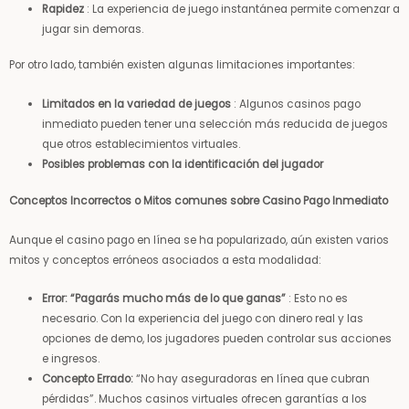
Rapidez
: La experiencia de juego instantánea permite comenzar a
jugar sin demoras.
Por otro lado, también existen algunas limitaciones importantes:
Limitados en la variedad de juegos
: Algunos casinos pago
inmediato pueden tener una selección más reducida de juegos
que otros establecimientos virtuales.
Posibles problemas con la identificación del jugador
Conceptos Incorrectos o Mitos comunes sobre Casino Pago Inmediato
Aunque el casino pago en línea se ha popularizado, aún existen varios
mitos y conceptos erróneos asociados a esta modalidad:
Error: “Pagarás mucho más de lo que ganas”
: Esto no es
necesario. Con la experiencia del juego con dinero real y las
opciones de demo, los jugadores pueden controlar sus acciones
e ingresos.
Concepto Errado:
“No hay aseguradoras en línea que cubran
pérdidas”. Muchos casinos virtuales ofrecen garantías a los