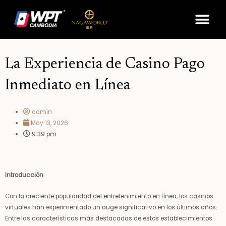
Skip
Me
to
content
La Experiencia de Casino Pago
Inmediato en Línea
admin
May 13, 2026
9:39 pm
Introducción
Con la creciente popularidad del entretenimiento en línea, los casinos
virtuales han experimentado un auge significativo en los últimos años.
Entre las características más destacadas de estos establecimientos