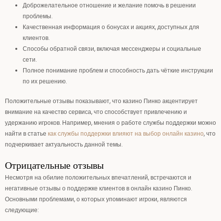
Доброжелательное отношение и желание помочь в решении
проблемы.
Качественная информация о бонусах и акциях, доступных для
клиентов.
Способы обратной связи, включая мессенджеры и социальные
сети.
Полное понимание проблем и способность дать чёткие инструкции
по их решению.
Положительные отзывы показывают, что казино Пинко акцентирует
внимание на качество сервиса, что способствует привлечению и
удержанию игроков. Например, мнения о работе службы поддержки можно
найти в статье
как службы поддержки влияют на выбор онлайн казино
, что
подчеркивает актуальность данной темы.
Отрицательные отзывы
Несмотря на обилие положительных впечатлений, встречаются и
негативные отзывы о поддержке клиентов в онлайн казино Пинко.
Основными проблемами, о которых упоминают игроки, являются
следующие: