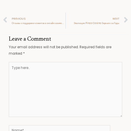
Prev
PREVIOUS
NEXT
Отзывы о поддержке клиентов в онлайн казино Пинко
Эволюция Pinco Casino Зеркало за Годы
Leave a Comment
Your email address will not be published.
Required fields are
marked
*
Type
here..
Name*