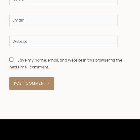
Email*
Website
Save my name, email, and website in this browser for the
next time I comment.