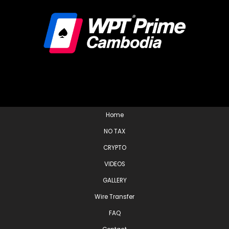
Home
NO TAX
CRYPTO
VIDEOS
GALLERY
Wire Transfer
FAQ